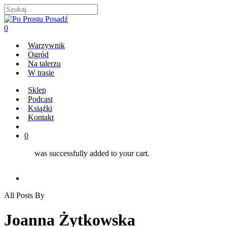
Skip
to
Close
main
Search
search
0
content
Menu
Warzywnik
Ogród
Na talerzu
W trasie
Sklep
Podcast
Książki
Kontakt
search
0
was successfully added to your cart.
All Posts By
Joanna Żytkowska