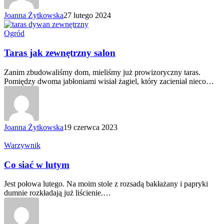
Joanna Żytkowska
27 lutego 2024
Taras
Ogród
jak
zewnętrzny
Taras jak zewnętrzny salon
salon
Zanim zbudowaliśmy dom, mieliśmy już prowizoryczny taras.
Pomiędzy dwoma jabłoniami wisiał żagiel, który zacieniał nieco…
Joanna Żytkowska
19 czerwca 2023
Co
Warzywnik
siać
w lutym
Co siać w lutym
Jest połowa lutego. Na moim stole z rozsadą bakłażany i papryki
dumnie rozkładają już liścienie.…