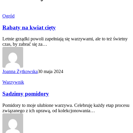
Rabaty
Ogród
na kwiat
cięty
Rabaty na kwiat cięty
Letnie grządki powoli zapełniają się warzywami, ale to też świetny
czas, by zabrać się za…
Joanna Żytkowska
30 maja 2024
Sadzimy
Warzywnik
pomidory
Sadzimy pomidory
Pomidory to moje ulubione warzywa. Celebruję każdy etap procesu
związanego z ich uprawą, od kolekcjonowania…