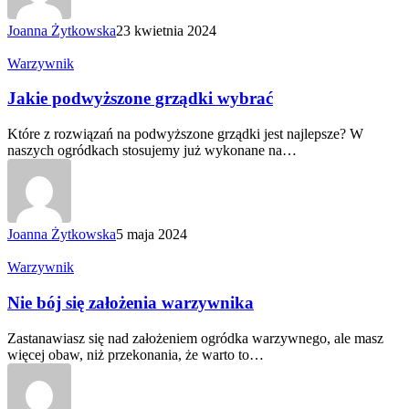
Joanna Żytkowska
23 kwietnia 2024
Jakie
Warzywnik
podwyższone
grządki
Jakie podwyższone grządki wybrać
wybrać
Które z rozwiązań na podwyższone grządki jest najlepsze? W
naszych ogródkach stosujemy już wykonane na…
Joanna Żytkowska
5 maja 2024
Nie
Warzywnik
bój
się
Nie bój się założenia warzywnika
założenia
warzywnika
Zastanawiasz się nad założeniem ogródka warzywnego, ale masz
więcej obaw, niż przekonania, że warto to…