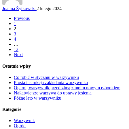
Joanna Żytkowska
2 lutego 2024
Previous
1
2
3
4
…
12
Next
Ostatnie wpisy
Co robić w styczniu w warzywniku
Prosta instrukcja zakładania warzywnika
Ogarnij warzywnik przed zimą z moim nowym e-bookiem
Najłatwiejsze warzywa do uprawy jesienią
Późne lato w warzywniku
Kategorie
Warzywnik
Ogród