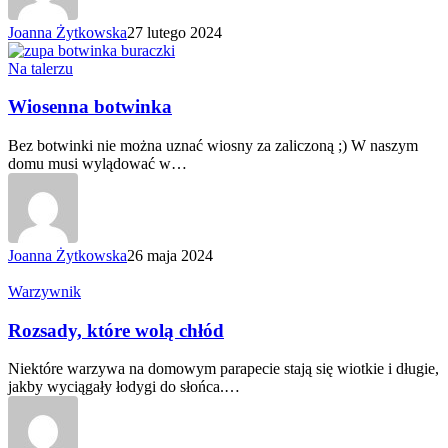
Joanna Żytkowska
27 lutego 2024
Wiosenna
Na talerzu
botwinka
Wiosenna botwinka
Bez botwinki nie można uznać wiosny za zaliczoną ;) W naszym
domu musi wylądować w…
Joanna Żytkowska
26 maja 2024
Rozsady,
Warzywnik
które
wolą
Rozsady, które wolą chłód
chłód
Niektóre warzywa na domowym parapecie stają się wiotkie i długie,
jakby wyciągały łodygi do słońca.…