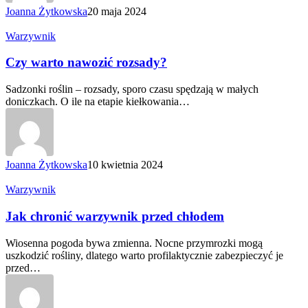
Joanna Żytkowska
20 maja 2024
Czy
Warzywnik
warto
nawozić
Czy warto nawozić rozsady?
rozsady?
Sadzonki roślin – rozsady, sporo czasu spędzają w małych
doniczkach. O ile na etapie kiełkowania…
Joanna Żytkowska
10 kwietnia 2024
Jak
Warzywnik
chronić
warzywnik
Jak chronić warzywnik przed chłodem
przed
chłodem
Wiosenna pogoda bywa zmienna. Nocne przymrozki mogą
uszkodzić rośliny, dlatego warto profilaktycznie zabezpieczyć je
przed…